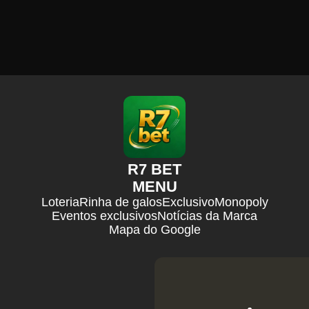
R7 BET
MENU
Loteria
Rinha de galos
Exclusivo
Monopoly
Eventos exclusivos
Notícias da Marca
Mapa do Google