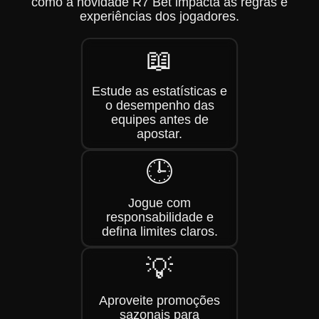
como a novidade R7 Bet impacta as regras e
experiências dos jogadores.
📖
Estude as estatísticas e
o desempenho das
equipes antes de
apostar.
🕒
Jogue com
responsabilidade e
defina limites claros.
💡
Aproveite promoções
sazonais para