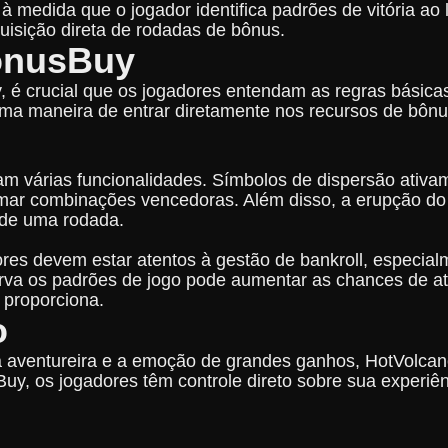
à medida que o jogador identifica padrões de vitória a
quisição direta de rodadas de bônus.
onusBuy
, é crucial que os jogadores entendam as regras básic
ma maneira de entrar diretamente nos recursos de bônu
m várias funcionalidades. Símbolos de dispersão ativam
rmar combinações vencedoras. Além disso, a erupção do
 de uma rodada.
s devem estar atentos à gestão de bankroll, especialme
erva os padrões de jogo pode aumentar as chances de at
 proporciona.
o
a aventureira e a emoção de grandes ganhos, HotVolcan
Buy, os jogadores têm controle direto sobre sua experiê