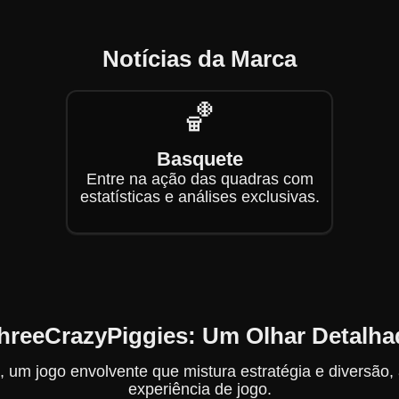
Notícias da Marca
🏀
Basquete
Entre na ação das quadras com
estatísticas e análises exclusivas.
hreeCrazyPiggies: Um Olhar Detalha
 um jogo envolvente que mistura estratégia e diversão,
experiência de jogo.