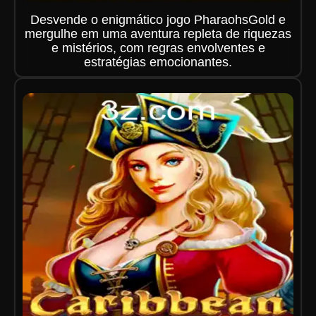
Desvende o enigmático jogo PharaohsGold e
mergulhe em uma aventura repleta de riquezas
e mistérios, com regras envolventes e
estratégias emocionantes.