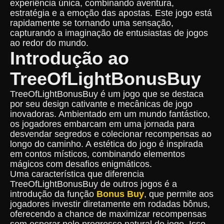
experiência única, combinando aventura,
estratégia e a emoção das apostas. Este jogo está
rapidamente se tornando uma sensação,
capturando a imaginação de entusiastas de jogos
ao redor do mundo.
Introdução ao
TreeOfLightBonusBuy
TreeOfLightBonusBuy é um jogo que se destaca
por seu design cativante e mecânicas de jogo
inovadoras. Ambientado em um mundo fantástico,
os jogadores embarcam em uma jornada para
desvendar segredos e colecionar recompensas ao
longo do caminho. A estética do jogo é inspirada
em contos místicos, combinando elementos
mágicos com desafios enigmáticos.
Uma característica que diferencia
TreeOfLightBonusBuy de outros jogos é a
introdução da função
Bonus Buy
, que permite aos
jogadores investir diretamente em rodadas bônus,
oferecendo a chance de maximizar recompensas