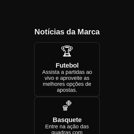
Notícias da Marca
🏆
Futebol
Assista a partidas ao
vivo e aproveite as
melhores opções de
apostas.
🏀
Basquete
Entre na ação das
quadras com