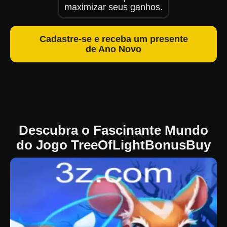
maximizar seus ganhos.
Cadastre-se e receba um presente
de Ano Novo
Descubra o Fascinante Mundo
do Jogo TreeOfLightBonusBuy