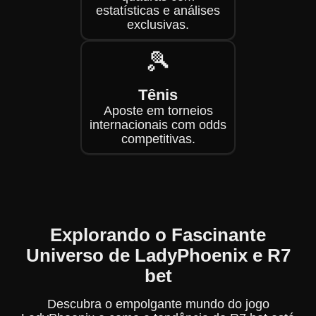
estatísticas e análises
exclusivas.
🎾
Tênis
Aposte em torneios
internacionais com odds
competitivas.
Explorando o Fascinante
Universo de LadyPhoenix e R7
bet
Descubra o empolgante mundo do jogo