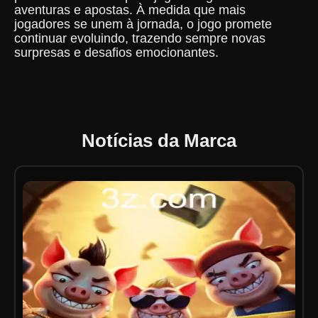
aventuras e apostas. À medida que mais
jogadores se unem à jornada, o jogo promete
continuar evoluindo, trazendo sempre novas
surpresas e desafios emocionantes.
Notícias da Marca