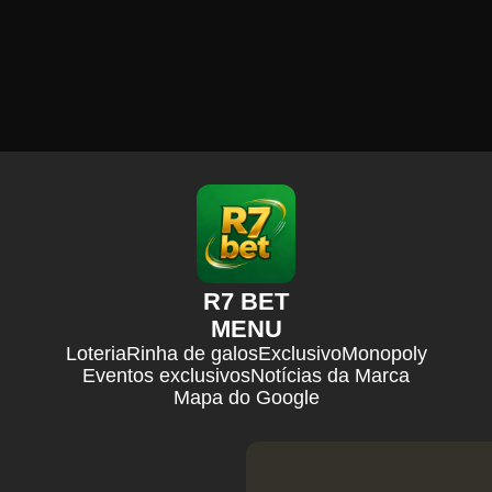
R7 BET
MENU
Loteria
Rinha de galos
Exclusivo
Monopoly
Eventos exclusivos
Notícias da Marca
Mapa do Google