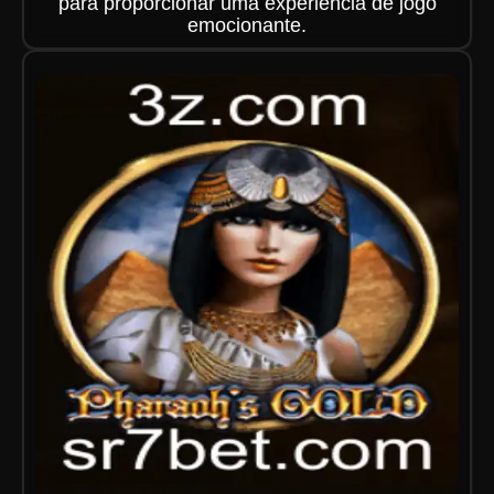
para proporcionar uma experiência de jogo
emocionante.