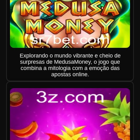
Explorando o mundo vibrante e cheio de
surpresas de MedusaMoney, o jogo que
combina a mitologia com a emoção das
apostas online.