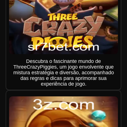
Descubra o fascinante mundo de
ThreeCrazyPiggies, um jogo envolvente que
mistura estratégia e diversão, acompanhado
das regras e dicas para aprimorar sua
experiência de jogo.