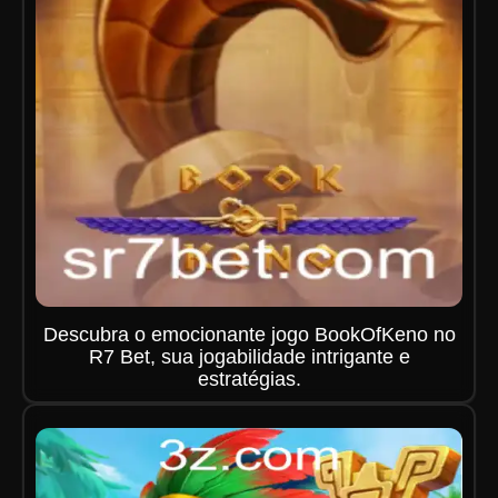
Descubra o emocionante jogo BookOfKeno no
R7 Bet, sua jogabilidade intrigante e
estratégias.