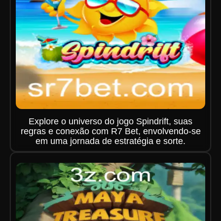
Explore o universo do jogo Spindrift, suas
regras e conexão com R7 Bet, envolvendo-se
em uma jornada de estratégia e sorte.