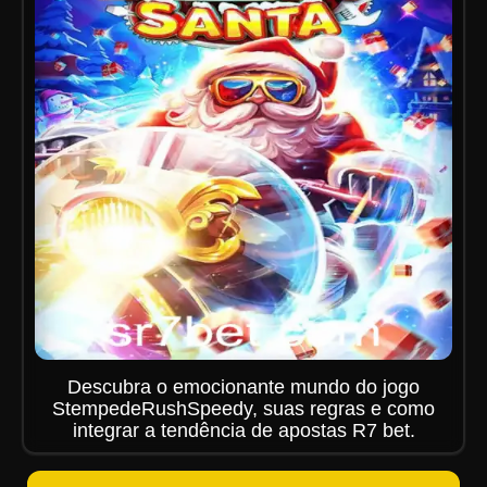
Descubra o emocionante mundo do jogo
StempedeRushSpeedy, suas regras e como
integrar a tendência de apostas R7 bet.