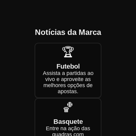
Notícias da Marca
🏆
Futebol
Assista a partidas ao
vivo e aproveite as
melhores opções de
apostas.
🏀
Basquete
Entre na ação das
quadras com