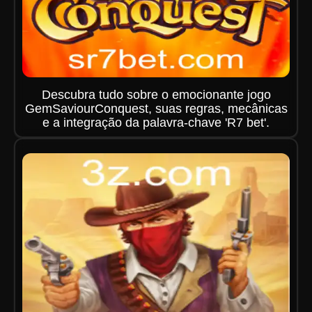
Descubra tudo sobre o emocionante jogo
GemSaviourConquest, suas regras, mecânicas
e a integração da palavra-chave 'R7 bet'.